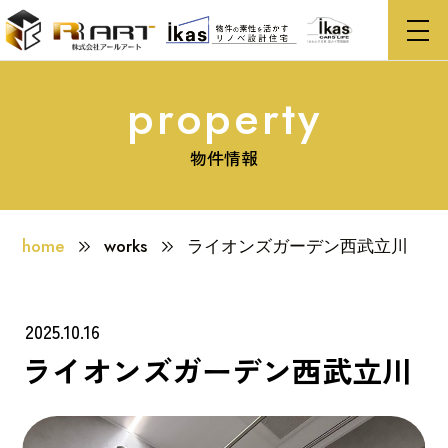
service
property
works
物件情報
company
home
works
ライオンズガーデン西武立川
property
recruit
2025.10.16
ライオンズガーデン西武立川
to our brokers