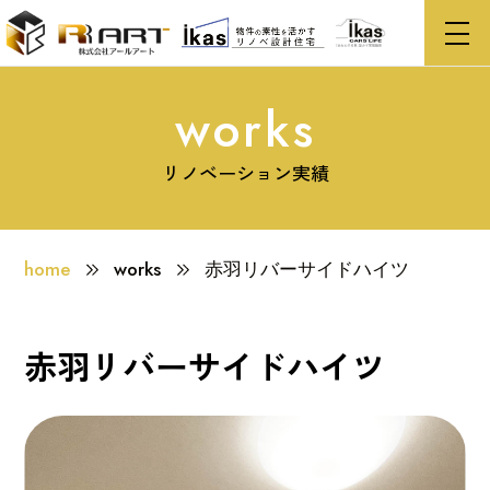
service
works
works
リノベーション実績
company
home
works
赤羽リバーサイドハイツ
property
recruit
赤羽リバーサイドハイツ
to our brokers